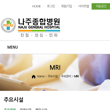
HOME
로그인
회원가입
사이트맵
직원공간
|
|
|
MENU
MRI
Home
› 주요시설 › 주요장비 ›
MRI
주요시설
주요장비
장례식장
편의시설