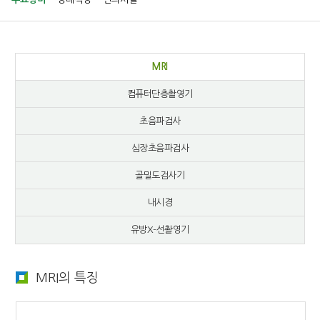
MRI
컴퓨터단층촬영기
초음파검사
심장초음파검사
골밀도검사기
내시경
유방X-선촬영기
MRI의 특징