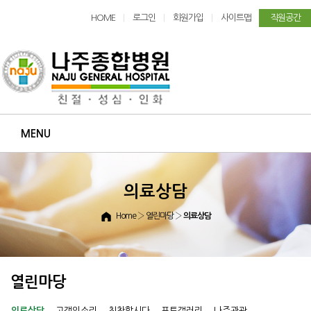
HOME
로그인
회원가입
사이트맵
직원공간
|
|
|
MENU
의료상담
Home
› 열린마당 ›
의료상담
열린마당
의료상담
고객의소리
칭찬합시다
포토갤러리
나주관광